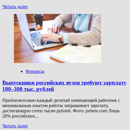
Прочитать
Читать далее
больше
о
Общие
доходы
россиян
превысили
96
трлн
рублей
Финансы
Выпускники российских вузов требуют зарплату
100–300 тыс. рублей
Приблизительно каждый десятый начинающий работник с
минимальным опытом работы запрашивает зарплату,
достигающую сотен тысяч рублей. Фото: pxhere.com Лишь
26% российских...
Прочитать
Читать далее