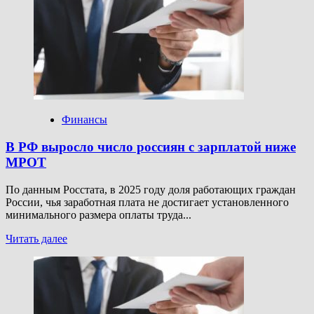
В
России
впервые
выдали
зарплату
в
цифровых
рублях
Финансы
В РФ выросло число россиян с зарплатой ниже
МРОТ
По данным Росстата, в 2025 году доля работающих граждан
России, чья заработная плата не достигает установленного
минимального размера оплаты труда...
Прочитать
Читать далее
больше
о
В
РФ
выросло
число