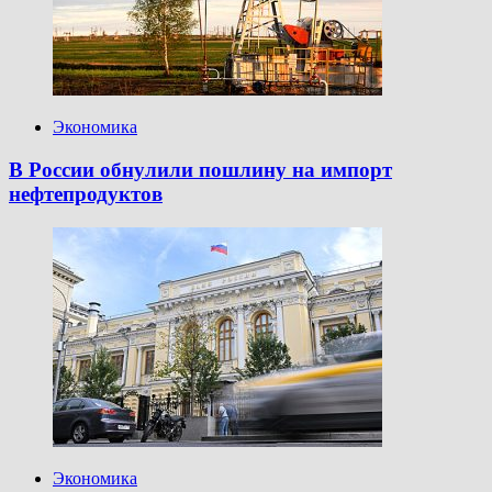
достигла
370
тыс.
рублей
Экономика
В России обнулили пошлину на импорт
нефтепродуктов
Экономика