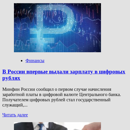
больше
о
Выпускники
российских
вузов
требуют
зарплату
100–
300
тыс.
рублей
Финансы
В России впервые выдали зарплату в цифровых
рублях
Минфин России сообщил о первом случае начисления
заработной платы в цифровой валюте Центрального банка.
Получателем цифровых рублей стал государственный
служащий,...
Прочитать
Читать далее
больше
о