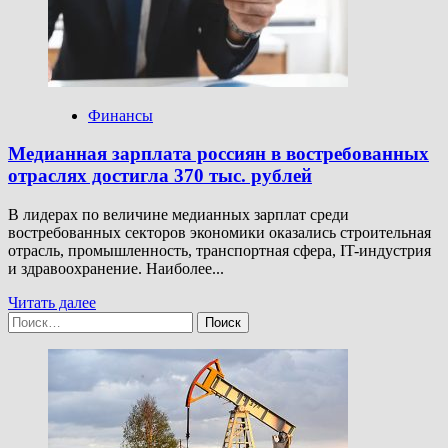
россиян
с
зарплатой
ниже
МРОТ
Финансы
Медианная зарплата россиян в востребованных
отраслях достигла 370 тыс. рублей
В лидерах по величине медианных зарплат среди
востребованных секторов экономики оказались строительная
отрасль, промышленность, транспортная сфера, IT-индустрия
и здравоохранение. Наиболее...
Прочитать
Читать далее
Найти:
больше
о
Медианная
зарплата
россиян
в
востребованных
отраслях