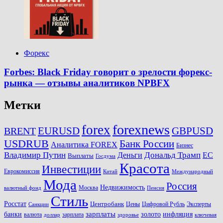
Форекс
Forbes: Black Friday говорит о зрелости форекс-
рынка — отзывы аналитиков NPBFX
Метки
forexnews
forex
EURUSD
GBPUSD
BRENT
USDRUB
Банк России
Аналитика FOREX
Бизнес
Владимир Путин
Дональд Трамп
ЕС
Деньги
Выплаты
Госдума
Красота
Инвестиции
Еврокомиссия
Китай
Международный
Мода
Россия
Недвижимость
Москва
валютный фонд
Пенсия
Стиль
Росстат
Центробанк
Цены
Цифровой Рубль
Эксперты
Санкции
зарплаты
инфляция
банки
золото
валюта
зарплата
доллар
здоровье
ключевая