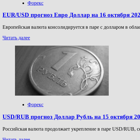
Форекс
EUR/USD прогноз Евро Доллар на 16 октября 20
Европейская валюта консолидируется в паре с долларом в обла
Прочитать
Читать далее
больше
о
EUR/USD
прогноз
Евро
Доллар
на
16
октября
2025
Форекс
USD/RUB прогноз Доллар Рубль на 15 октября 2
Российская валюта продолжает укрепление в паре USD/RUB, сег
Прочитать
Читать далее