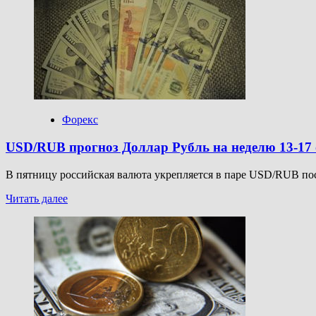
EUR/USD
прогноз
Евро
Доллар
на
14
октября
2025
Форекс
USD/RUB прогноз Доллар Рубль на неделю 13-17 
В пятницу российская валюта укрепляется в паре USD/RUB посл
Прочитать
Читать далее
больше
о
USD/RUB
прогноз
Доллар
Рубль
на
неделю
13-