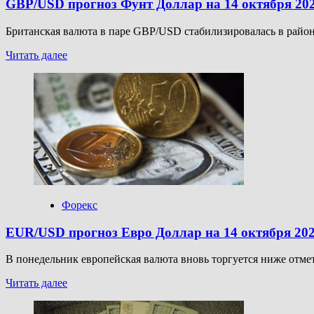
GBP/USD прогноз Фунт Доллар на 14 октября 20
Британская валюта в паре GBP/USD стабилизировалась в район
Прочитать
Читать далее
больше
о
GBP/USD
прогноз
Фунт
Доллар
на
14
октября
2025
Форекс
EUR/USD прогноз Евро Доллар на 14 октября 20
В понедельник европейская валюта вновь торгуется ниже отмет
Прочитать
Читать далее
больше
о