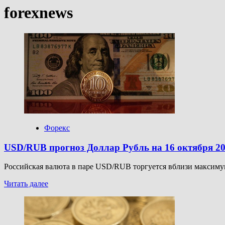
forexnews
Форекс
USD/RUB прогноз Доллар Рубль на 16 октября 2
Российская валюта в паре USD/RUB торгуется вблизи максимумо
Прочитать
Читать далее
больше
о
USD/RUB
прогноз