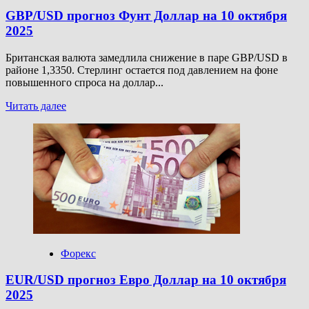
GBP/USD прогноз Фунт Доллар на 10 октября
2025
Британская валюта замедлила снижение в паре GBP/USD в
районе 1,3350. Стерлинг остается под давлением на фоне
повышенного спроса на доллар...
Прочитать
Читать далее
больше
о
GBP/USD
прогноз
Фунт
Доллар
на
10
октября
2025
Форекс
EUR/USD прогноз Евро Доллар на 10 октября
2025