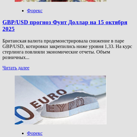
Форекс
GBP/USD прогноз Фунт Доллар на 15 октября
2025
Британская валюта продемонстрировала снижение в паре
GBP/USD, котировки закрепились ниже уровня 1,33. На курс
стерлинга повлияли экономические отчеты. Объем
розничных...
Прочитать
Читать далее
больше
о
GBP/USD
прогноз
Фунт
Доллар
на
15
октября
2025
Форекс