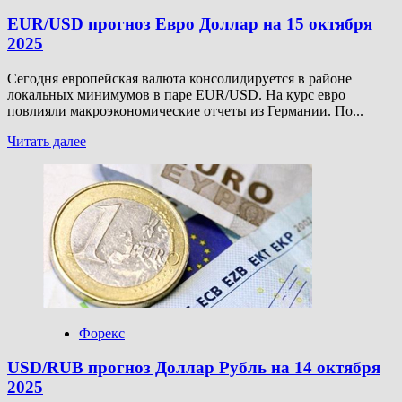
EUR/USD прогноз Евро Доллар на 15 октября
2025
Сегодня европейская валюта консолидируется в районе
локальных минимумов в паре EUR/USD. На курс евро
повлияли макроэкономические отчеты из Германии. По...
Прочитать
Читать далее
больше
о
EUR/USD
прогноз
Евро
Доллар
на
15
октября
2025
Форекс
USD/RUB прогноз Доллар Рубль на 14 октября
2025