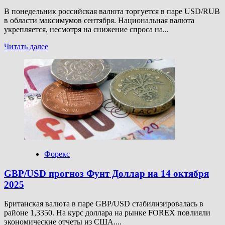
В понедельник российская валюта торгуется в паре USD/RUB
в области максимумов сентября. Национальная валюта
укрепляется, несмотря на снижение спроса на...
Прочитать
Читать далее
больше
о
USD/RUB
прогноз
Доллар
Рубль
на
14
октября
2025
Форекс
GBP/USD прогноз Фунт Доллар на 14 октября
2025
Британская валюта в паре GBP/USD стабилизировалась в
районе 1,3350. На курс доллара на рынке FOREX повлияли
экономические отчеты из США....