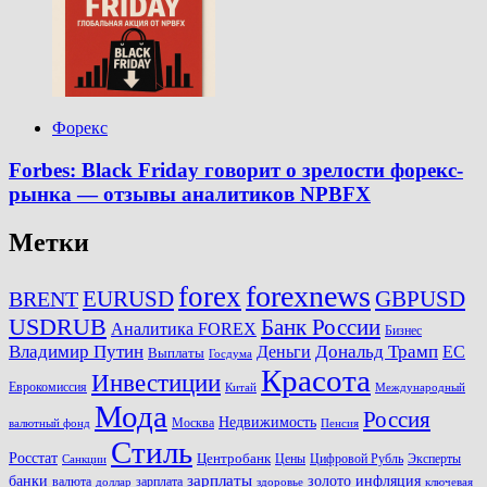
Форекс
Forbes: Black Friday говорит о зрелости форекс-
рынка — отзывы аналитиков NPBFX
Метки
forexnews
forex
EURUSD
GBPUSD
BRENT
USDRUB
Банк России
Аналитика FOREX
Бизнес
Владимир Путин
Дональд Трамп
ЕС
Деньги
Выплаты
Госдума
Красота
Инвестиции
Еврокомиссия
Китай
Международный
Мода
Россия
Недвижимость
Москва
валютный фонд
Пенсия
Стиль
Росстат
Центробанк
Цены
Цифровой Рубль
Эксперты
Санкции
зарплаты
инфляция
банки
золото
валюта
зарплата
доллар
здоровье
ключевая