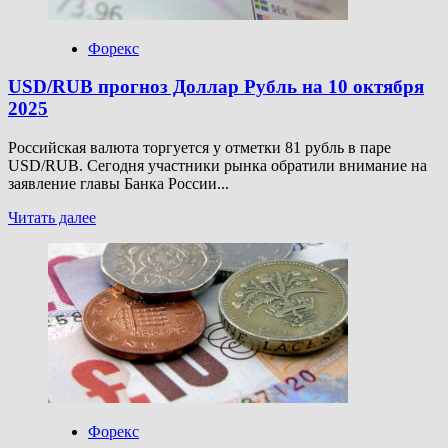
17
октября
Форекс
2025
USD/RUB прогноз Доллар Рубль на 10 октября
2025
Российская валюта торгуется у отметки 81 рубль в паре
USD/RUB. Сегодня участники рынка обратили внимание на
заявление главы Банка России...
Прочитать
Читать далее
больше
о
USD/RUB
прогноз
Доллар
Рубль
на
10
октября
2025
Форекс