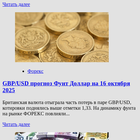
Прочитать
Читать далее
больше
о
USD/RUB
прогноз
Доллар
Рубль
на
16
октября
2025
Форекс
GBP/USD прогноз Фунт Доллар на 16 октября
2025
Британская валюта отыграла часть потерь в паре GBP/USD,
котировки поднялись выше отметки 1,33. На динамику фунта
на рынке ФОРЕКС повлияли...
Прочитать
Читать далее
больше
о