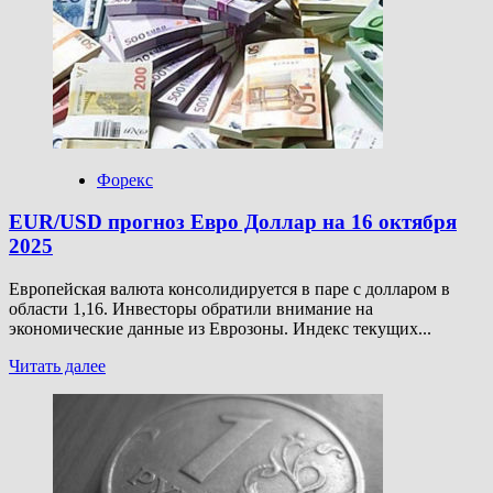
GBP/USD
прогноз
Фунт
Доллар
на
16
октября
2025
Форекс
EUR/USD прогноз Евро Доллар на 16 октября
2025
Европейская валюта консолидируется в паре с долларом в
области 1,16. Инвесторы обратили внимание на
экономические данные из Еврозоны. Индекс текущих...
Прочитать
Читать далее
больше
о
EUR/USD
прогноз
Евро
Доллар