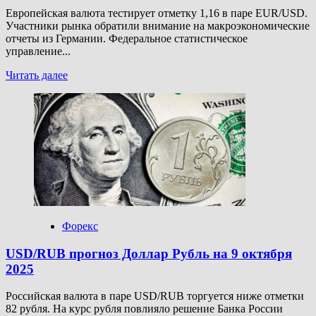
Европейская валюта тестирует отметку 1,16 в паре EUR/USD.
Участники рынка обратили внимание на макроэкономические
отчеты из Германии. Федеральное статистическое
управление...
Прочитать
Читать далее
больше
о
EUR/USD
прогноз
Евро
Доллар
на
10
октября
2025
Форекс
USD/RUB прогноз Доллар Рубль на 9 октября
2025
Российская валюта в паре USD/RUB торгуется ниже отметки
82 рубля. На курс рубля повлияло решение Банка России