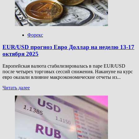
Рубль
на
неделю
13-
17
октября
Форекс
2025
EUR/USD прогноз Евро Доллар на неделю 13-17
октября 2025
Европейская валюта стабилизировалась в паре EUR/USD
после четырех торговых сессий снижения. Накануне на курс
евро оказали влияние макроэкономические отчеты из...
Прочитать
Читать далее
больше
о
EUR/USD
прогноз
Евро
Доллар
на
неделю
13-