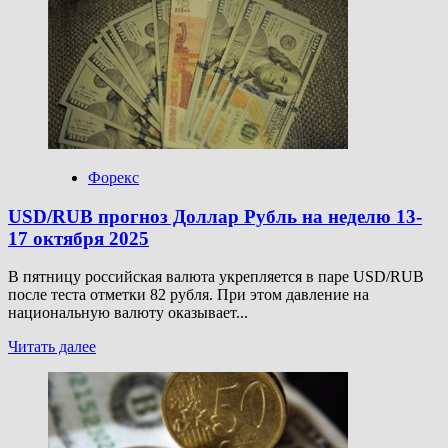
EUR/USD
прогноз
Евро
Доллар
на
14
октября
2025
Форекс
USD/RUB прогноз Доллар Рубль на неделю 13-
17 октября 2025
В пятницу российская валюта укрепляется в паре USD/RUB
после теста отметки 82 рубля. При этом давление на
национальную валюту оказывает...
Прочитать
Читать далее
больше
о
USD/RUB
прогноз
Доллар