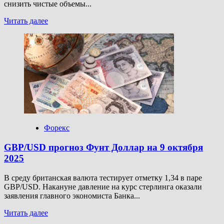
снизить чистые объемы...
Прочитать
Читать далее
больше
о
USD/RUB
прогноз
Доллар
Рубль
на
9
октября
2025
Форекс
GBP/USD прогноз Фунт Доллар на 9 октября
2025
В среду британская валюта тестирует отметку 1,34 в паре
GBP/USD. Накануне давление на курс стерлинга оказали
заявления главного экономиста Банка...
Прочитать
Читать далее
больше