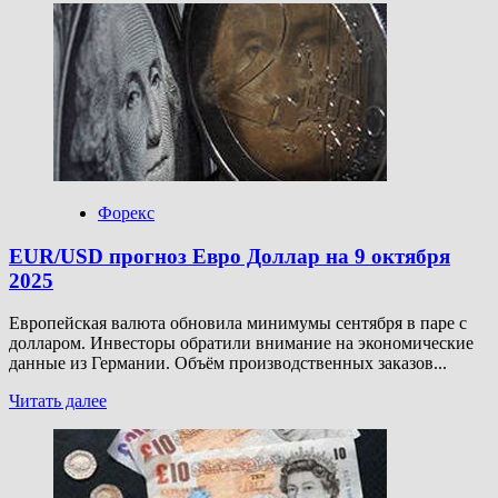
о
GBP/USD
прогноз
Фунт
Доллар
на
9
октября
2025
Форекс
EUR/USD прогноз Евро Доллар на 9 октября
2025
Европейская валюта обновила минимумы сентября в паре с
долларом. Инвесторы обратили внимание на экономические
данные из Германии. Объём производственных заказов...
Прочитать
Читать далее
больше
о
EUR/USD
прогноз