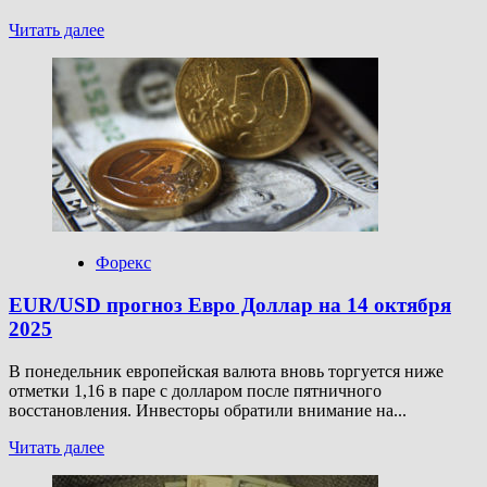
Прочитать
Читать далее
больше
о
GBP/USD
прогноз
Фунт
Доллар
на
14
октября
2025
Форекс
EUR/USD прогноз Евро Доллар на 14 октября
2025
В понедельник европейская валюта вновь торгуется ниже
отметки 1,16 в паре с долларом после пятничного
восстановления. Инвесторы обратили внимание на...
Прочитать
Читать далее
больше
о