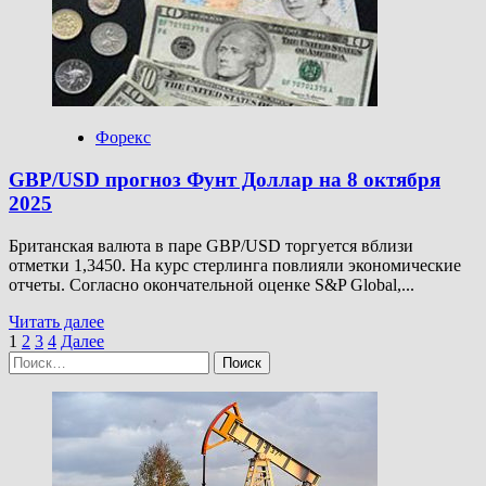
Евро
Доллар
на
9
октября
2025
Форекс
GBP/USD прогноз Фунт Доллар на 8 октября
2025
Британская валюта в паре GBP/USD торгуется вблизи
отметки 1,3450. На курс стерлинга повлияли экономические
отчеты. Согласно окончательной оценке S&P Global,...
Прочитать
Читать далее
Пагинация
больше
1
2
3
4
Далее
Найти:
о
записей
GBP/USD
прогноз
Фунт
Доллар
на
8