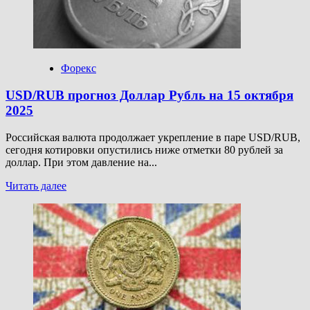
на
16
октября
2025
Форекс
USD/RUB прогноз Доллар Рубль на 15 октября
2025
Российская валюта продолжает укрепление в паре USD/RUB,
сегодня котировки опустились ниже отметки 80 рублей за
доллар. При этом давление на...
Прочитать
Читать далее
больше
о
USD/RUB
прогноз
Доллар
Рубль
на
15
октября
2025