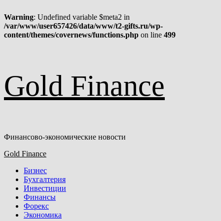
Warning
: Undefined variable $meta2 in
/var/www/user657426/data/www/t2-gifts.ru/wp-
content/themes/covernews/functions.php
on line
499
Перейти
Gold Finance
к
содержимому
Финансово-экономические новости
Основное
Gold Finance
меню
Бизнес
Бухгалтерия
Инвестиции
Финансы
Форекс
Экономика