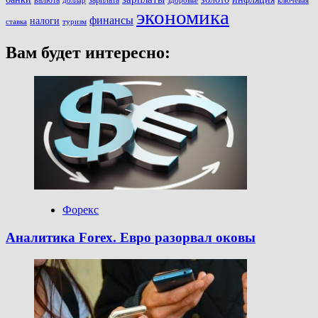
доллар
здоровье
ключевая
экономика
финансы
налоги
ставка
туризм
Вам будет интересно:
Форекс
Аналитика Forex. Евро разорвал оковы