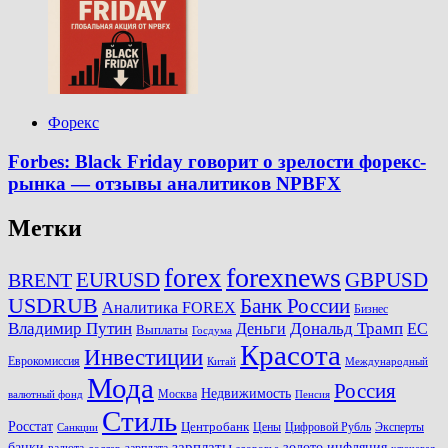
Форекс
Forbes: Black Friday говорит о зрелости форекс-
рынка — отзывы аналитиков NPBFX
Метки
forexnews
forex
EURUSD
GBPUSD
BRENT
USDRUB
Банк России
Аналитика FOREX
Бизнес
Владимир Путин
Дональд Трамп
ЕС
Деньги
Выплаты
Госдума
Красота
Инвестиции
Еврокомиссия
Китай
Международный
Мода
Россия
Недвижимость
Москва
валютный фонд
Пенсия
Стиль
Росстат
Центробанк
Цены
Цифровой Рубль
Эксперты
Санкции
зарплаты
инфляция
банки
золото
валюта
зарплата