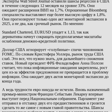
Эксперты Wall Street Journal оставили шансы рецессии в США
в течение следующих 12 месяцев на уровне 33%. Они
ожидают расширения ВВП на 1,7%. Опрошенные Bloomberg
специалисты выставляют еще более высокую цифру в 1,8%.
Они прогнозируют только один акт монетарной экспансии в
2025, а не два, как срочный рынок. По мнению
Standard Chartered, EURUSD упадет к 1,13, так как
деривативы начнут сокращать предполагаемые масштабы
ослабления денежно-кредитной политики.
Доллар США игнорирует «голубиные» спичи чиновников
FOMC. По словам Кристофера Уоллера, рынок труда США
слаб. Это все, что нужно знать, для дальнейшего снижения
ставок. Новый президент ФРБ Филадельфии Анна Полсон
считает, что пока инфляционные ожидания закреплены, рост
цен из-за эффектов предложения не превращается в проблему
инфляции. Она ожидает двух актов монетарной экспансии до
конца года.
А ведь трудности евро никуда не исчезли. Вновь назначенный
премьер-министром Франции Себастьян Лекарну впервые
выступит перед Национальным собранием. Парламент уже
отправил в отставку двух его предшественников и грозится
сделать то же самое с новым главой правительства. Шансы