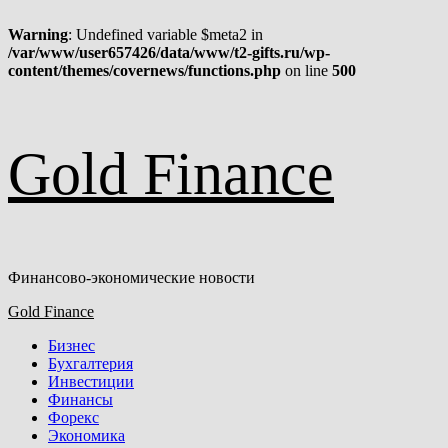
Warning
: Undefined variable $meta2 in
/var/www/user657426/data/www/t2-gifts.ru/wp-
content/themes/covernews/functions.php
on line
500
Перейти
Gold Finance
к
содержимому
Финансово-экономические новости
Основное
Gold Finance
меню
Бизнес
Бухгалтерия
Инвестиции
Финансы
Форекс
Экономика