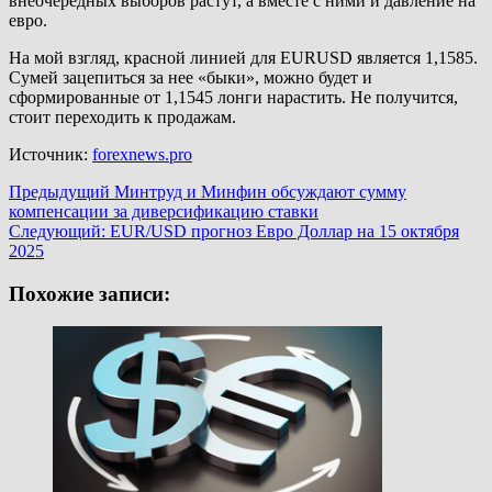
внеочередных выборов растут, а вместе с ними и давление на
евро.
На мой взгляд, красной линией для EURUSD является 1,1585.
Сумей зацепиться за нее «быки», можно будет и
сформированные от 1,1545 лонги нарастить. Не получится,
стоит переходить к продажам.
Источник:
forexnews.pro
Навигация
Предыдущий
Минтруд и Минфин обсуждают сумму
компенсации за диверсификацию ставки
записи
Следующий:
EUR/USD прогноз Евро Доллар на 15 октября
2025
Похожие записи: