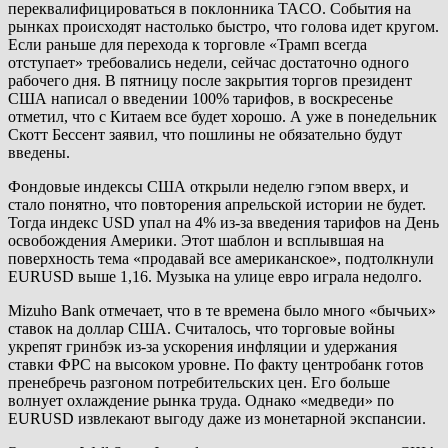
переквалифицироваться в поклонника TACO. События на
рынках происходят настолько быстро, что голова идет кругом.
Если раньше для перехода к торговле «Трамп всегда
отступает» требовались недели, сейчас достаточно одного
рабочего дня. В пятницу после закрытия торгов президент
США написал о введении 100% тарифов, в воскресенье
отметил, что с Китаем все будет хорошо. А уже в понедельник
Скотт Бессент заявил, что пошлины не обязательно будут
введены.
Фондовые индексы США открыли неделю гэпом вверх, и
стало понятно, что повторения апрельской истории не будет.
Тогда индекс USD упал на 4% из-за введения тарифов на День
освобождения Америки. Этот шаблон и всплывшая на
поверхность тема «продавай все американское», подтолкнули
EURUSD выше 1,16. Музыка на улице евро играла недолго.
Mizuho Bank отмечает, что в те времена было много «бычьих»
ставок на доллар США. Считалось, что торговые войны
укрепят гринбэк из-за ускорения инфляции и удержания
ставки ФРС на высоком уровне. По факту центробанк готов
пренебречь разгоном потребительских цен. Его больше
волнует охлаждение рынка труда. Однако «медведи» по
EURUSD извлекают выгоду даже из монетарной экспансии.