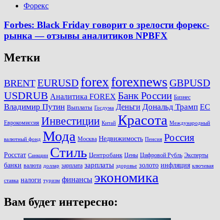
Форекс
Forbes: Black Friday говорит о зрелости форекс-
рынка — отзывы аналитиков NPBFX
Метки
forexnews
forex
EURUSD
GBPUSD
BRENT
USDRUB
Банк России
Аналитика FOREX
Бизнес
Владимир Путин
Дональд Трамп
ЕС
Деньги
Выплаты
Госдума
Красота
Инвестиции
Еврокомиссия
Китай
Международный
Мода
Россия
Недвижимость
Москва
валютный фонд
Пенсия
Стиль
Росстат
Центробанк
Цены
Цифровой Рубль
Эксперты
Санкции
зарплаты
инфляция
банки
золото
валюта
зарплата
доллар
здоровье
ключевая
экономика
финансы
налоги
ставка
туризм
Вам будет интересно: