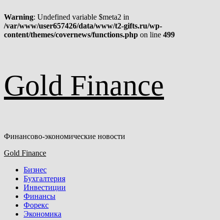
Warning
: Undefined variable $meta2 in
/var/www/user657426/data/www/t2-gifts.ru/wp-
content/themes/covernews/functions.php
on line
499
Перейти
Gold Finance
к
содержимому
Финансово-экономические новости
Основное
Gold Finance
меню
Бизнес
Бухгалтерия
Инвестиции
Финансы
Форекс
Экономика