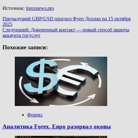
Источник:
forexnews.pro
Навигация
Предыдущий
GBP/USD прогноз Фунт Доллар на 15 октября
2025
записи
Следующий:
Доверенный контакт — новый способ защиты
аккаунта госуслуг
Похожие записи:
Форекс
Аналитика Forex. Евро разорвал оковы