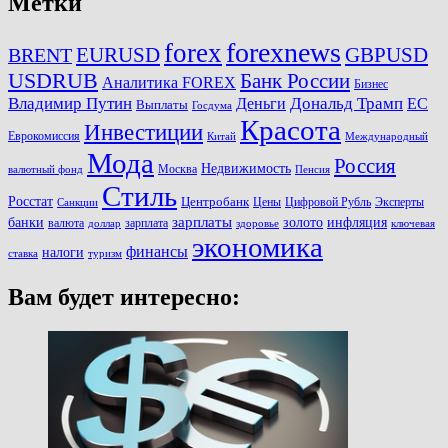
Метки
forexnews
forex
EURUSD
GBPUSD
BRENT
USDRUB
Банк России
Аналитика FOREX
Бизнес
Владимир Путин
Дональд Трамп
ЕС
Деньги
Выплаты
Госдума
Красота
Инвестиции
Еврокомиссия
Китай
Международный
Мода
Россия
Недвижимость
Москва
валютный фонд
Пенсия
Стиль
Росстат
Центробанк
Цены
Цифровой Рубль
Эксперты
Санкции
зарплаты
инфляция
банки
золото
валюта
зарплата
доллар
здоровье
ключевая
экономика
финансы
налоги
ставка
туризм
Вам будет интересно: