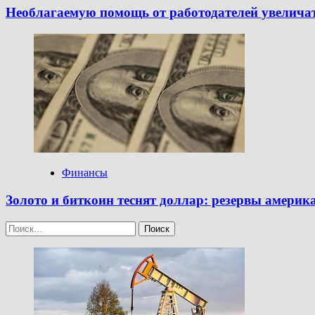
Необлагаемую помощь от работодателей увеличат 
Финансы
Золото и биткоин теснят доллар: резервы амери
Найти: