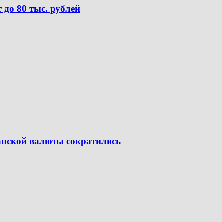
до 80 тыс. рублей
канской валюты сократились