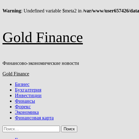
Warning
: Undefined variable $meta2 in
/var/www/user657426/data
Перейти
Gold Finance
к
содержимому
Финансово-экономические новости
Основное
Gold Finance
меню
Бизнес
Бухгалтерия
Инвестиции
Финансы
Форекс
Экономика
Финансовая карта
Найти: