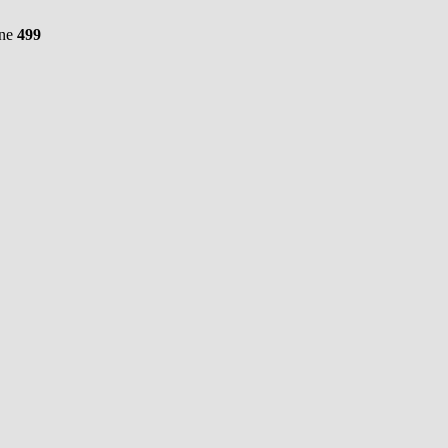
ine
499