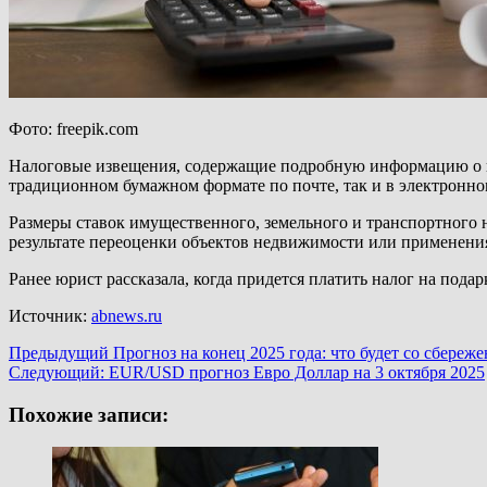
Фото: freepik.com
Налоговые извещения, содержащие подробную информацию о на
традиционном бумажном формате по почте, так и в электронно
Размеры ставок имущественного, земельного и транспортного н
результате переоценки объектов недвижимости или применени
Ранее юрист рассказала, когда придется платить налог на пода
Источник:
abnews.ru
Навигация
Предыдущий
Прогноз на конец 2025 года: что будет со сбереж
Следующий:
EUR/USD прогноз Евро Доллар на 3 октября 2025
записи
Похожие записи: